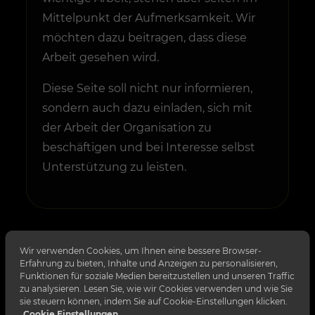
Mittelpunkt der Aufmerksamkeit. Wir
möchten dazu beitragen, dass diese
Arbeit gesehen wird.
Diese Seite soll nicht nur informieren,
sondern auch dazu einladen, sich mit
der Arbeit der Organisation zu
beschäftigen und bei Interesse selbst
Unterstützung zu leisten.
Wir verwenden Cookies, um Ihnen eine bessere Browser-
Erfahrung zu bieten, Inhalte und Anzeigen zu personalisieren,
✓
Funktionen für soziale Medien bereitzustellen und unseren Traffic
zu analysieren. Lesen Sie, wie wir Cookies verwenden und wie Sie
sie steuern können, indem Sie auf Cookie-Einstellungen klicken.
Verantwortung übernehmen
Cookie Einstellungen