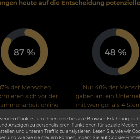
ungen heute auf die Entscheidung potenziell
87% der Menschen
Nur 48% der Mensc
ormieren sich vor der
gaben an, ein Untern
ammenarbeit online
mit weniger als 4 Ster
er das Unternehmen
Betracht zu ziehe
wenden Cookies, um Ihnen eine bessere Browser-Erfahrung zu bi
 und Anzeigen zu personalisieren, Funktionen für soziale Medien
stellen und unseren Traffic zu analysieren. Lesen Sie, wie wir Co
en und wie Sie sie steuern können, indem Sie auf Cookie-Einste