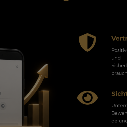
Vert
Posit
und g
Sicher
brauch
Sich
Unte
Bewer
gefund